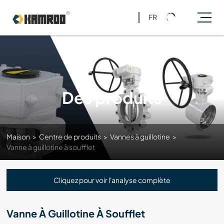
FR
Des produits
Maison
>
Centre de produits
>
Vannes à guillotine
>
Vanne à guillotine à soufflet
Cliquez pour voir l'analyse complète
Vanne À Guillotine À Soufflet