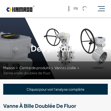
FR
Des produits
Maison
>
Centre de produits
>
Vannes à bille
>
Vanne à bille doublée de fluor
Cliquez pour voir l'analyse complète
Vanne À Bille Doublée De Fluor