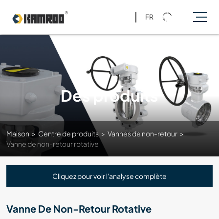
FR
Des produits
Maison
>
Centre de produits
>
Vannes de non-retour
>
Vanne de non-retour rotative
Cliquez pour voir l'analyse complète
Vanne De Non-Retour Rotative