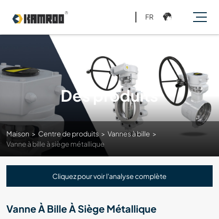
FR
Des produits
Maison
>
Centre de produits
>
Vannes à bille
>
Vanne à bille à siège métallique
Cliquez pour voir l'analyse complète
Vanne À Bille À Siège Métallique