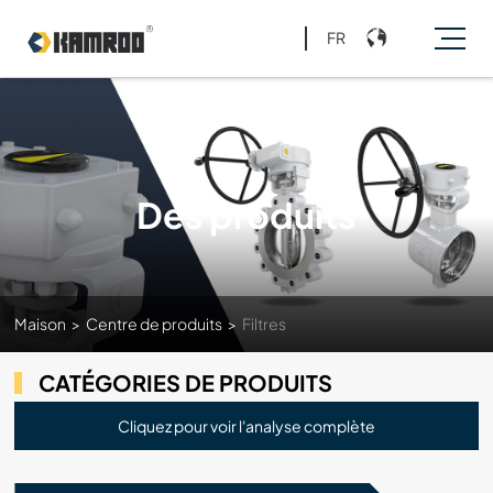
FR
Des produits
Maison
>
Centre de produits
>
Filtres
CATÉGORIES DE PRODUITS
Cliquez pour voir l'analyse complète