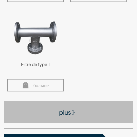
Filtre de type T
больше
plus 》