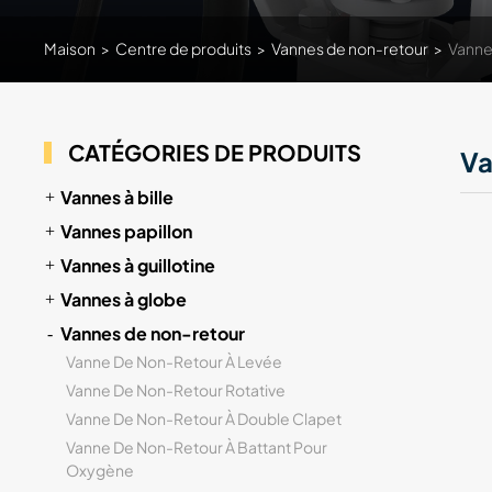
Maison
>
Centre de produits
>
Vannes de non-retour
>
Vanne
CATÉGORIES DE PRODUITS
Va
Vannes à bille
Vannes papillon
Vannes à guillotine
Vannes à globe
Vannes de non-retour
Vanne De Non-Retour À Levée
Vanne De Non-Retour Rotative
Vanne De Non-Retour À Double Clapet
Vanne De Non-Retour À Battant Pour
Oxygène