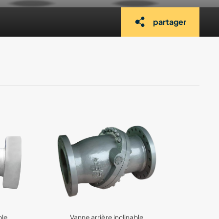
partager
ble
Vanne arrière inclinable