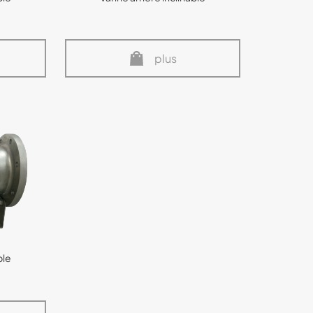
plus
ble