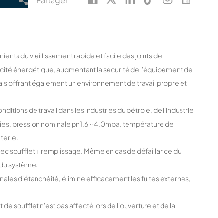
Partager
énients du vieillissement rapide et facile des joints de
cacité énergétique, augmentant la sécurité de l'équipement de
ais offrant également un environnement de travail propre et
ditions de travail dans les industries du pétrole, de l'industrie
tries, pression nominale pn1.6 ~ 4.0mpa, température de
terie.
ec soufflet + remplissage. Même en cas de défaillance du
é du système.
nales d'étanchéité, élimine efficacement les fuites externes,
int de soufflet n'est pas affecté lors de l'ouverture et de la