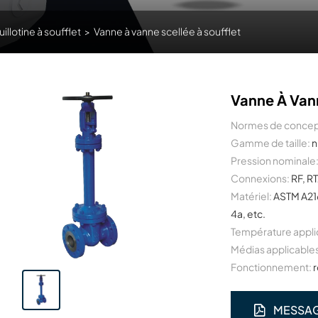
illotine à soufflet
>
Vanne à vanne scellée à soufflet
Vanne À Vann
Normes de concep
Gamme de taille:
n
Pression nominale
Connexions:
RF, RT
Matériel:
ASTM A21
4a, etc.
Température appli
Médias applicable
Fonctionnement:
r
MESSA