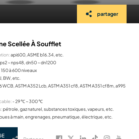
partager
e Scellée À Soufflet
tion:
api600, ASME b16.34, etc.
ps2 ~ nps48, dn50 ~ dn1200
:
150 à 600 niveaux
J, BW, etc.
6 WCB, ASTM A352 Lcb, ASTM A351 cf8, ASTM A351 cf8m, a995
cable:
- 29 ℃ ~ 300 ℃
s:
pétrole, gaz naturel, substances toxiques, vapeurs, etc.
oues à main, engrenages, pneumatique, électrique, etc.
GE