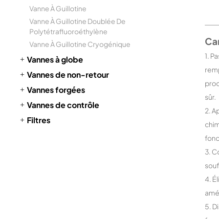
Vanne À Guillotine
Vanne À Guillotine Doublée De
Polytétrafluoroéthylène
Car
Vanne À Guillotine Cryogénique
1. P
Vannes à globe
remp
Vannes de non-retour
prod
Vannes forgées
sûr.
Vannes de contrôle
2. A
Filtres
chim
fonc
3. C
souf
4. É
amél
5. D