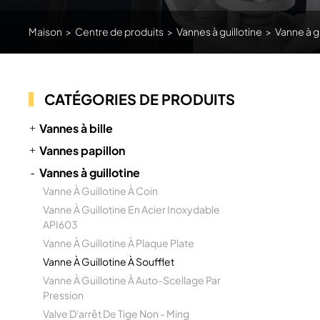
Maison
>
Centre de produits
>
Vannes à guillotine
>
Vanne à gu
CATÉGORIES DE PRODUITS
Vannes à bille
Vannes papillon
Vannes à guillotine
Vanne À Guillotine À Coin
Vanne À Guillotine En Acier Inoxydable
API603
Vanne À Guillotine À Plaque Plate
Vanne À Guillotine À Soufflet
Vanne À Guillotine À Auto-Scellage Par
Pression
Valve D'arrêt De Tige Non - Ming