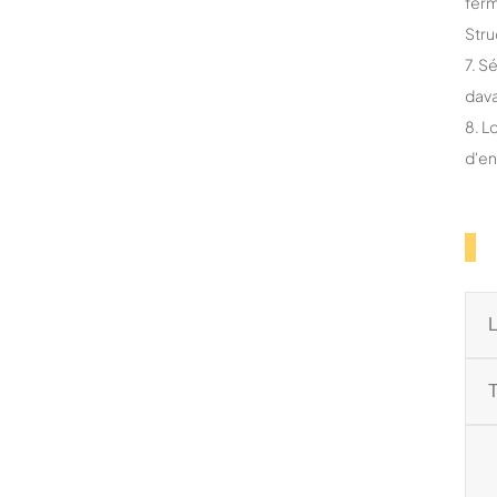
fer
Stru
7. S
dava
8. L
d'en