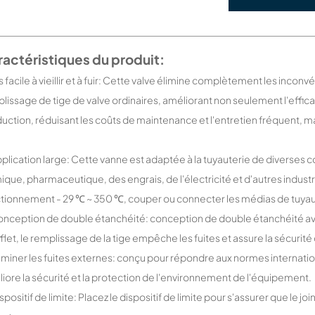
actéristiques du produit:
as facile à vieillir et à fuir: Cette valve élimine complètement les inconv
lissage de tige de valve ordinaires, améliorant non seulement l'effi
uction, réduisant les coûts de maintenance et l'entretien fréquent, m
pplication large: Cette vanne est adaptée à la tuyauterie de diverses con
ique, pharmaceutique, des engrais, de l'électricité et d'autres indus
tionnement - 29 ℃ ~ 350 ℃, couper ou connecter les médias de tuyau
onception de double étanchéité: conception de double étanchéité av
flet, le remplissage de la tige empêche les fuites et assure la sécurit
liminer les fuites externes: conçu pour répondre aux normes internatio
iore la sécurité et la protection de l'environnement de l'équipement.
ispositif de limite: Placez le dispositif de limite pour s'assurer que le jo