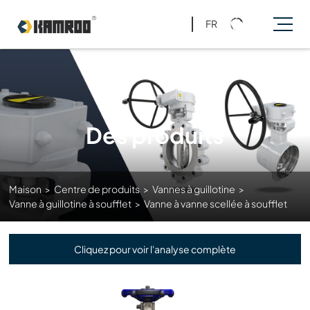
FR
Des produits
Maison
>
Centre de produits
>
Vannes à guillotine
>
Vanne à guillotine à soufflet
>
Vanne à vanne scellée à soufflet
Cliquez pour voir l'analyse complète