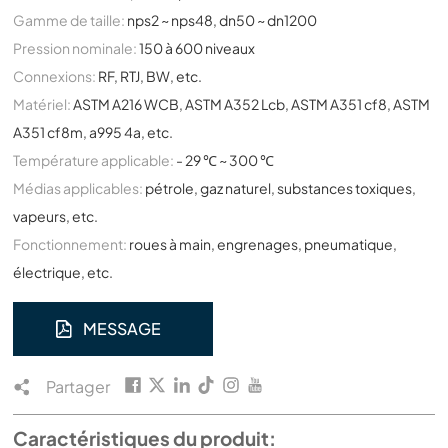
Gamme de taille:
nps2 ~ nps48, dn50 ~ dn1200
Pression nominale:
150 à 600 niveaux
Connexions:
RF, RTJ, BW, etc.
Matériel:
ASTM A216 WCB, ASTM A352 Lcb, ASTM A351 cf8, ASTM
A351 cf8m, a995 4a, etc.
Température applicable:
- 29 ℃ ~ 300 ℃
Médias applicables:
pétrole, gaz naturel, substances toxiques,
vapeurs, etc.
Fonctionnement:
roues à main, engrenages, pneumatique,
électrique, etc.
MESSAGE
Partager
Caractéristiques du produit: