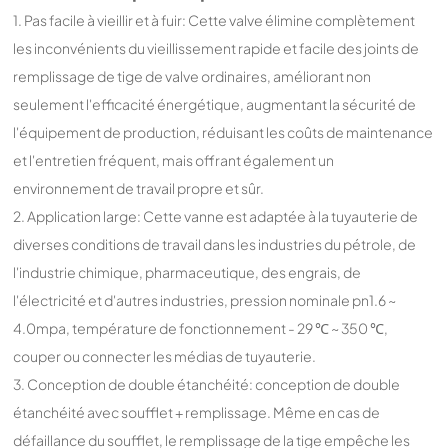
1. Pas facile à vieillir et à fuir: Cette valve élimine complètement
les inconvénients du vieillissement rapide et facile des joints de
remplissage de tige de valve ordinaires, améliorant non
seulement l'efficacité énergétique, augmentant la sécurité de
l'équipement de production, réduisant les coûts de maintenance
et l'entretien fréquent, mais offrant également un
environnement de travail propre et sûr.
2. Application large: Cette vanne est adaptée à la tuyauterie de
diverses conditions de travail dans les industries du pétrole, de
l'industrie chimique, pharmaceutique, des engrais, de
l'électricité et d'autres industries, pression nominale pn1.6 ~
4.0mpa, température de fonctionnement - 29 ℃ ~ 350 ℃,
couper ou connecter les médias de tuyauterie.
3. Conception de double étanchéité: conception de double
étanchéité avec soufflet + remplissage. Même en cas de
défaillance du soufflet, le remplissage de la tige empêche les