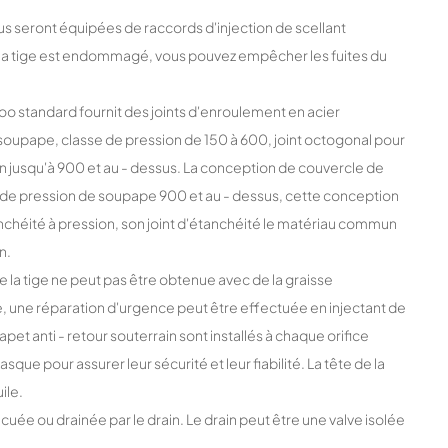
lus seront équipées de raccords d'injection de scellant
e de la tige est endommagé, vous pouvez empêcher les fuites du
oo standard fournit des joints d'enroulement en acier
soupape, classe de pression de 150 à 600, joint octogonal pour
n jusqu'à 900 et au - dessus. La conception de couvercle de
e de pression de soupape 900 et au - dessus, cette conception
nchéité à pression, son joint d'étanchéité le matériau commun
n.
e la tige ne peut pas être obtenue avec de la graisse
e, une réparation d'urgence peut être effectuée en injectant de
lapet anti - retour souterrain sont installés à chaque orifice
sque pour assurer leur sécurité et leur fiabilité. La tête de la
ile.
évacuée ou drainée par le drain. Le drain peut être une valve isolée