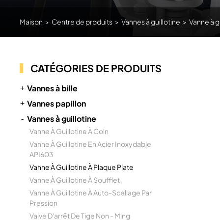
Maison
>
Centre de produits
>
Vannes à guillotine
>
Vanne à g
CATÉGORIES DE PRODUITS
Vannes à bille
Vannes papillon
Vannes à guillotine
Vanne À Guillotine À Coin
Vanne À Guillotine En Acier Inoxydable
API603
Vanne À Guillotine À Plaque Plate
Vanne À Guillotine À Soufflet
Vanne À Guillotine À Auto-Scellage Par
Pression
Valve D'arrêt De Tige Non - Ming