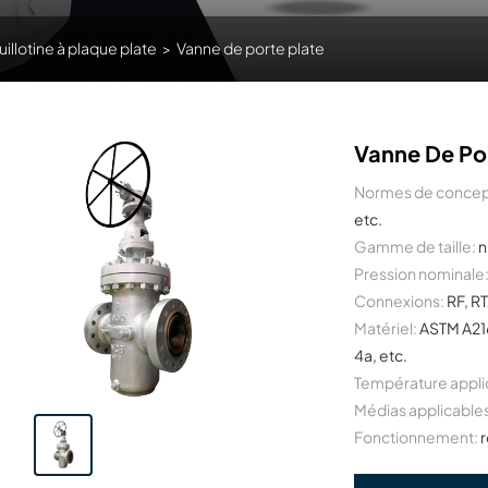
uillotine à plaque plate
>
Vanne de porte plate
Vanne De Por
Normes de concep
etc.
Gamme de taille:
n
Pression nominale
Connexions:
RF, RT
Matériel:
ASTM A21
4a, etc.
Température appli
Médias applicable
Fonctionnement:
r