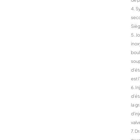
4. S
seco
Sièg
5. J
inox
boul
soup
d'ét
est 
6. I
d'ét
la g
d'in
valv
7. D
ou u