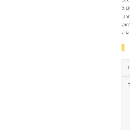
8. L
l'an
vann
vid