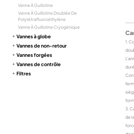
Vanne À Guillotine
Vanne À Guillotine Doublée De
Polytétrafluoroéthylène
Vanne À Guillotine Cryogénique
Car
Vannes à globe
1. C
Vannes de non-retour
doub
Vannes forgées
L'an
Vannes de contrôle
duré
Filtres
Conc
ferm
sièg
form
3. C
de l
forc
de p