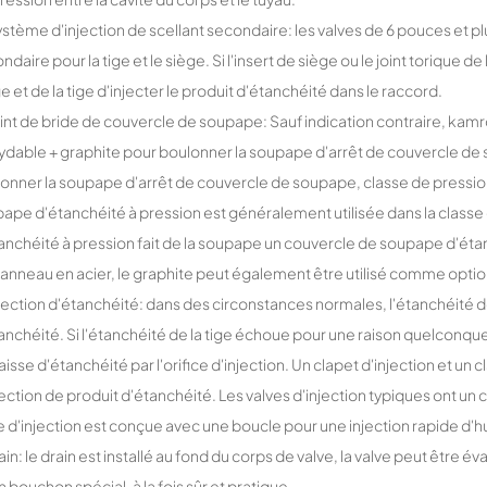
ystème d'injection de scellant secondaire: les valves de 6 pouces et p
ndaire pour la tige et le siège. Si l'insert de siège ou le joint toriqu
e et de la tige d'injecter le produit d'étanchéité dans le raccord.
oint de bride de couvercle de soupape: Sauf indication contraire, kamr
ydable + graphite pour boulonner la soupape d'arrêt de couvercle de 
onner la soupape d'arrêt de couvercle de soupape, classe de pressio
ape d'étanchéité à pression est généralement utilisée dans la class
anchéité à pression fait de la soupape un couvercle de soupape d'éta
l'anneau en acier, le graphite peut également être utilisé comme optio
njection d'étanchéité: dans des circonstances normales, l'étanchéité d
anchéité. Si l'étanchéité de la tige échoue pour une raison quelconqu
raisse d'étanchéité par l'orifice d'injection. Un clapet d'injection et un c
jection de produit d'étanchéité. Les valves d'injection typiques ont un ca
e d'injection est conçue avec une boucle pour une injection rapide d'hu
rain: le drain est installé au fond du corps de valve, la valve peut être 
n bouchon spécial, à la fois sûr et pratique.