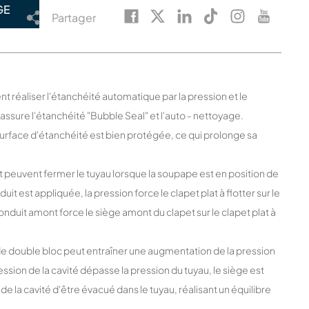
GE
Partager
nt réaliser l'étanchéité automatique par la pression et le
ssure l'étanchéité "Bubble Seal" et l'auto - nettoyage.
 surface d'étanchéité est bien protégée, ce qui prolonge sa
 peuvent fermer le tuyau lorsque la soupape est en position de
it est appliquée, la pression force le clapet plat à flotter sur le
nduit amont force le siège amont du clapet sur le clapet plat à
 de double bloc peut entraîner une augmentation de la pression
ession de la cavité dépasse la pression du tuyau, le siège est
de la cavité d'être évacué dans le tuyau, réalisant un équilibre