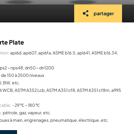
partager
te Plate
tion:
api6d, api607, api6fa, ASME b16.5, api641, ASME b16.34,
ps2 ~ nps48, dn50 ~ dn1200
:
de 150 à 2500 niveaux
J, BW, etc.
6 WCB, ASTM A352 Lcb, ASTM A351 cf8, ASTM A351 cf8m, a995
cable:
- 29 ℃ ~ 180 ℃
s:
pétrole, gaz, vapeur, etc.
oues à main, engrenages, pneumatique, électrique, etc.