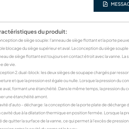
MESSA
actéristiques du produit:
onception de siège souple: l'anneau de siège flottant et la porte peuve
le blocage du siège supérieur et aval. La conception du siège souple a
neau de siège flottant est toujours en contact étroit avec la vanne. La
e de vie.
eption 2.dual-block: les deux sièges de soupape chargés par ressort
eture et que la pression est égale ou nulle. Lorsque la pression du condu
e aval, formant une étanchéité. Dans le même temps, la pression du co
er une étanchéité amont.
avité d'auto - décharge: la conception de la porte plate de décharge
a cavité due à la dilatation thermique en position fermée. Lorsque la pr
é de quitter la surface de la vanne, ce qui permet à l'excès de pression 
ression entre la cavité du corps et le tuyau.