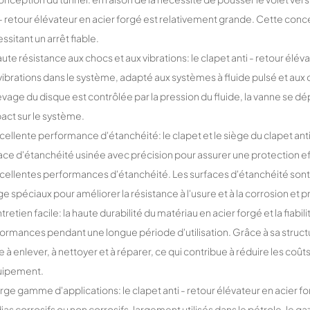
 - retour élévateur en acier forgé est relativement grande. Cette concep
ssitant un arrêt fiable.
aute résistance aux chocs et aux vibrations: le clapet anti - retour élév
vibrations dans le système, adapté aux systèmes à fluide pulsé et au
evage du disque est contrôlée par la pression du fluide, la vanne se dép
pact sur le système.
xcellente performance d'étanchéité: le clapet et le siège du clapet ant
ace d'étanchéité usinée avec précision pour assurer une protection ef
cellentes performances d'étanchéité. Les surfaces d'étanchéité sont
age spéciaux pour améliorer la résistance à l'usure et à la corrosion et 
ntretien facile: la haute durabilité du matériau en acier forgé et la fia
ormances pendant une longue période d'utilisation. Grâce à sa structure
le à enlever, à nettoyer et à réparer, ce qui contribue à réduire les co
uipement.
arge gamme d'applications: le clapet anti - retour élévateur en acier for
as corrosifs ou non corrosifs, largement utilisés dans le pétrole, le gaz 