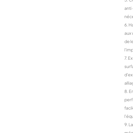
anti
néce
6. H
aux 
de l
l'im
7. E
surf
d'ex
alli
8. E
perf
faci
l'éq
9. L
médi