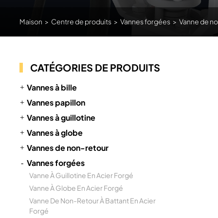
Maison
>
Centre de produits
>
Vannes forgées
>
Vanne de non
CATÉGORIES DE PRODUITS
Vannes à bille
Vannes papillon
Vannes à guillotine
Vannes à globe
Vannes de non-retour
Vannes forgées
Vanne À Guillotine En Acier Forgé
Vanne À Globe En Acier Forgé
Vanne De Non-Retour À Battant En Acier
Forgé