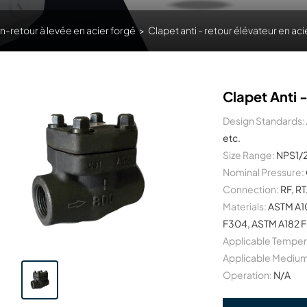
-retour à levée en acier forgé
>
Clapet anti - retour élévateur en aci
Clapet Anti 
Design Standards:
etc.
Size Range:
NPS1/
Nominal Pressure:
Connection:
RF, RT
Materials:
ASTM A10
F304, ASTM A182 F3
Applicable Temper
Applicable Medium
Operation:
N/A