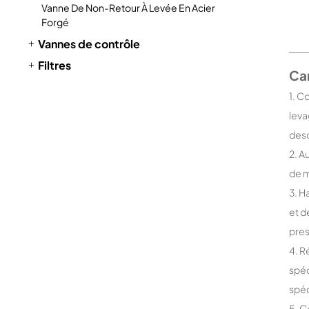
Vanne De Non-Retour À Levée En Acier
Forgé
Vannes de contrôle
Filtres
Car
1. C
leva
desc
2. A
de m
3. H
et d
pres
4. R
spéc
spéc
5. C