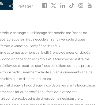
GE
Partager
ontrôle le passage ou le blocage des médias par l'action de
levé; Lorsque le milieu s'écoule en sens inverse, le disque
ui ferme la vanne pour empêcher le reflux.
erme automatiquement par la différence de pression du débit
onc la conception est simple et le taux d'échec est faible.
acité élevées et peut résister à des conditions de haute pression
cier forgé particulièrement adapté aux environnements à haute
trie chimique et d'autres industries.
est fait d'acier allié ou d'acier inoxydable résistant à la corrosion
ement de milieu corrosif. La surface de la vanne est
ut répondre aux besoins de divers domaines industriels.
e haut lorsque le fluide circule, la résistance au fluide du clapet