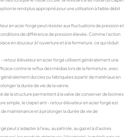
tion le rend plus approprié pour une utilisation à faible débit
ateur en acier forgé peut résister aux fluctuations de pression et
x conditions de différence de pression élevée. Comme l'action
lace en douceur à l'ouverture et à la fermeture, ce qui réduit
i - retour élévateur en acier forgé utilisent généralement une
ficace contre le reflux des médias lors de la fermeture, avec
 généralement durcies ou fabriquées à partir de matériaux en
prolonger la durée de vie de la vanne.
bilité de la structure permettent à la valve de conserver de bonnes
 simple, le clapet anti - retour élévateur en acier forgé est
ûts de maintenance et à prolonger la durée de vie de
gé peut s'adapter à l'eau, au pétrole, au gaz et à d'autres
naturel, les produits chimiques, l'électricité, la métallurgie et