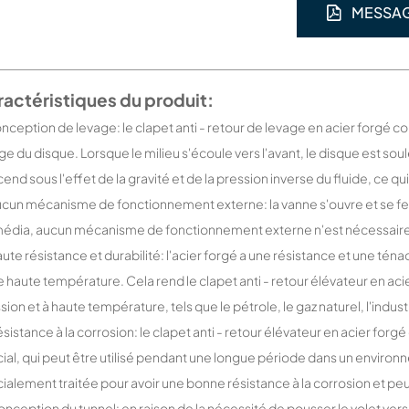
MESSA
actéristiques du produit:
onception de levage: le clapet anti - retour de levage en acier forgé c
ge du disque. Lorsque le milieu s'écoule vers l'avant, le disque est sou
end sous l'effet de la gravité et de la pression inverse du fluide, ce q
ucun mécanisme de fonctionnement externe: la vanne s'ouvre et se f
édia, aucun mécanisme de fonctionnement externe n'est nécessaire, d
aute résistance et durabilité: l'acier forgé a une résistance et une tén
e haute température. Cela rend le clapet anti - retour élévateur en a
sion et à haute température, tels que le pétrole, le gaz naturel, l'indus
ésistance à la corrosion: le clapet anti - retour élévateur en acier forgé 
ial, qui peut être utilisé pendant une longue période dans un environn
ialement traitée pour avoir une bonne résistance à la corrosion et pe
onception du tunnel: en raison de la nécessité de pousser le volet vers l