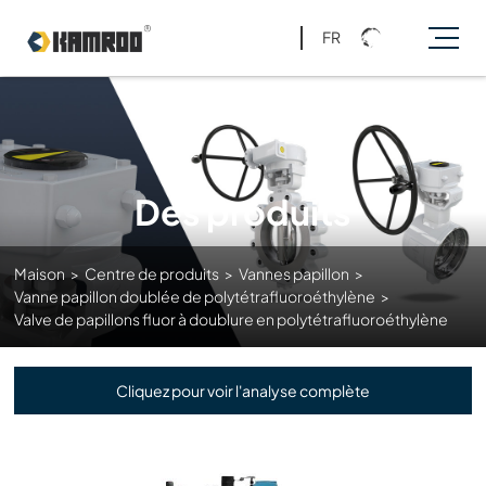
FR
Des produits
Maison
>
Centre de produits
>
Vannes papillon
>
Vanne papillon doublée de polytétrafluoroéthylène
>
Valve de papillons fluor à doublure en polytétrafluoroéthylène
Cliquez pour voir l'analyse complète