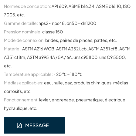
Normes de conception:
API 609, ASME b16.34, ASME b16.10, ISO
7005, etc.
Gamme de taille:
nps2 ~ nps48, dn50 ~ dn1200
Pression nominale:
classe 150
Mode de connexion:
brides, paires de pinces, pattes, etc.
Matériel:
ASTM A216 WCB, ASTM A352 Lcb, ASTM A351 cf8, ASTM
A351 cf8m, ASTM a995 4A / 5A / 6A, uns c95800, uns C9 5500,
etc.
Température applicable:
- 20 ℃ ~ 180 ℃
Médias applicables:
eau, huile, gaz, produits chimiques, médias
corrosifs, etc.
Fonctionnement:
levier, engrenage, pneumatique, électrique,
hydraulique, etc.
MESSAGE