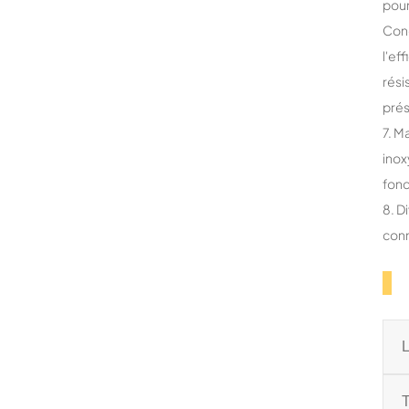
pour
Conc
l'ef
rési
prés
7. M
inox
fonc
8. D
conn