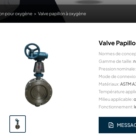
lon pour oxygène
>
Valve papillon à oxygène
Valve Papil
Normes de concep
Gamme de taille:
n
Pression nominale
Mode de connexio
Matériaux:
ASTM A3
Température appli
Milieu applicable:
o
Fonctionnement:
l
MESSA