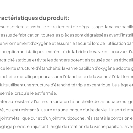
actéristiques du produit:
esures strictes sans huile et traitement de dégraissage: la vanne papi
essus de fabrication, toutes les pièces sont dégraissées avant l'installa
l'environnement d'oxygène et assurer la sécurité lors de l'utilisation 
onception antistatique: l'extrémité de la bride de valve est pourvue 
ectricité statique et évite les dangers potentiels causés par les étince
xcellente structure d'étanchéité: la vanne papillon d'oxygène adopt
anchéité métallique pour assurer l'étanchéité de la vanne à l'état fe
uits utilisent une structure d'étanchéité triple excentrique. Le siège e
 serrée lorsqu'elle est fermée.
atériau résistant à l'usure: la surface d'étanchéité de la soupape est
é, qui est résistant à l'usure et a une longue durée de vie. L'insert d'
 joint métallique dur et d'un joint multicouche, résistant à la corrosion
églage précis: en ajustant l'angle de rotation de la vanne papillon, la 