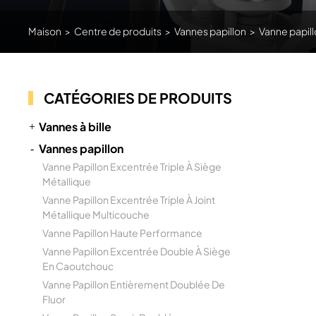
Maison
>
Centre de produits
>
Vannes papillon
>
Vanne papil
CATÉGORIES DE PRODUITS
Vannes à bille
Vannes papillon
Vanne Papillon Excentrée Triple À Siège
Métallique
Vanne Papillon Excentrée Triple À Joint
Métallique Multicouche
Vanne Papillon Haute Performance
Vanne Papillon Excentrée Double À Siège
En Caoutchouc
Vanne Papillon Entièrement Doublée De
Fluor