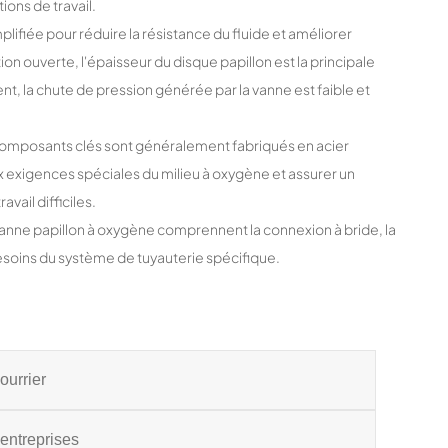
ons de travail.
ifiée pour réduire la résistance du fluide et améliorer
ion ouverte, l'épaisseur du disque papillon est la principale
nt, la chute de pression générée par la vanne est faible et
res composants clés sont généralement fabriqués en acier
ux exigences spéciales du milieu à oxygène et assurer un
vail difficiles.
anne papillon à oxygène comprennent la connexion à bride, la
 besoins du système de tuyauterie spécifique.