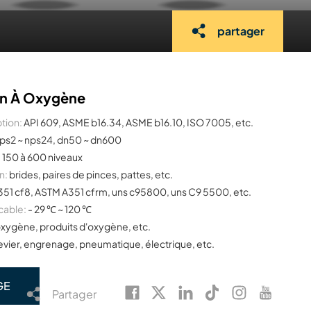
partager
lon À Oxygène
tion:
API 609, ASME b16.34, ASME b16.10, ISO 7005, etc.
ps2 ~ nps24, dn50 ~ dn600
:
150 à 600 niveaux
n:
brides, paires de pinces, pattes, etc.
51 cf8, ASTM A351 cfrm, uns c95800, uns C9 5500, etc.
cable:
- 29 ℃ ~ 120 ℃
xygène, produits d'oxygène, etc.
evier, engrenage, pneumatique, électrique, etc.
GE
Partager