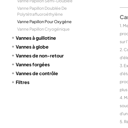
Vanne Papillon Semi-Doublée
Vanne Papillon Doublée De
Polytétrafluoroéthylène
Car
Vanne Papillon Pour Oxygène
1. M
Vanne Papillon Cryogénique
proc
Vannes à guillotine
sur 
Vannes à globe
2. C
Vannes de non-retour
d'él
Vannes forgées
3. E
Vannes de contrôle
d'ét
prod
Filtres
plus
4. M
soud
d'un
5. R