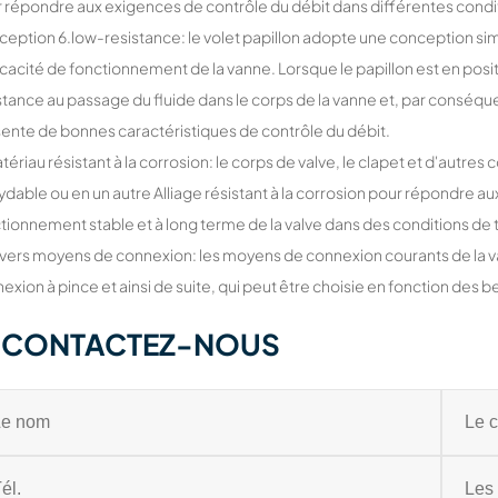
 répondre aux exigences de contrôle du débit dans différentes conditi
eption 6.low-resistance: le volet papillon adopte une conception simpl
ficacité de fonctionnement de la vanne. Lorsque le papillon est en posit
stance au passage du fluide dans le corps de la vanne et, par conséque
ente de bonnes caractéristiques de contrôle du débit.
atériau résistant à la corrosion: le corps de valve, le clapet et d'aut
ydable ou en un autre Alliage résistant à la corrosion pour répondre a
tionnement stable et à long terme de la valve dans des conditions de tra
ivers moyens de connexion: les moyens de connexion courants de la v
exion à pince et ainsi de suite, qui peut être choisie en fonction des
CONTACTEZ-NOUS