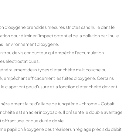
llon d'oxygène prend des mesures strictes sans huile dans le
tion pour éliminer l'impact potentiel de la pollution par l'huile
dans l'environnement d'oxygène.
d'un trou de vis conducteur qui empêche l'accumulation
lles électrostatiques.
e généralement deux types d'étanchéité multicouche ou
rmé, empêchant efficacement les fuites d'oxygène. Certains
t le clapet ont peu d'usure et la fonction d'étanchéité devient
 généralement faite d'alliage de tungstène - chrome - Cobalt
étanchéité est en acier inoxydable. Il présente le double avantage
 et offrant une longue durée de vie.
vanne papillon à oxygène peut réaliser un réglage précis du débit