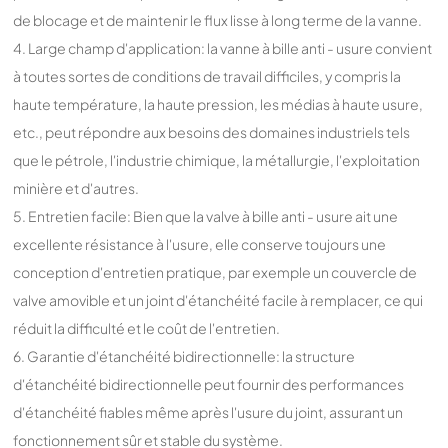
de blocage et de maintenir le flux lisse à long terme de la vanne.
4. Large champ d'application: la vanne à bille anti - usure convient
à toutes sortes de conditions de travail difficiles, y compris la
haute température, la haute pression, les médias à haute usure,
etc., peut répondre aux besoins des domaines industriels tels
que le pétrole, l'industrie chimique, la métallurgie, l'exploitation
minière et d'autres.
5. Entretien facile: Bien que la valve à bille anti - usure ait une
excellente résistance à l'usure, elle conserve toujours une
conception d'entretien pratique, par exemple un couvercle de
valve amovible et un joint d'étanchéité facile à remplacer, ce qui
réduit la difficulté et le coût de l'entretien.
6. Garantie d'étanchéité bidirectionnelle: la structure
d'étanchéité bidirectionnelle peut fournir des performances
d'étanchéité fiables même après l'usure du joint, assurant un
fonctionnement sûr et stable du système.