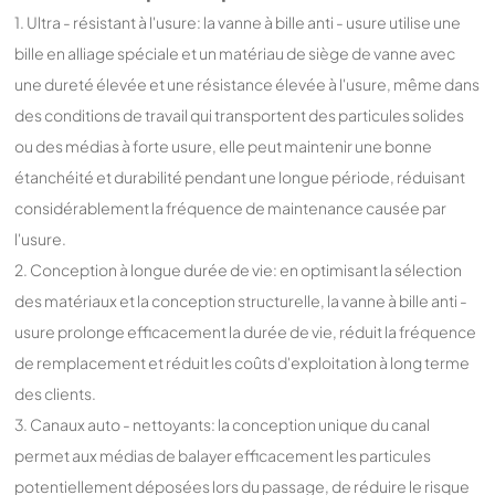
1. Ultra - résistant à l'usure: la vanne à bille anti - usure utilise une
bille en alliage spéciale et un matériau de siège de vanne avec
une dureté élevée et une résistance élevée à l'usure, même dans
des conditions de travail qui transportent des particules solides
ou des médias à forte usure, elle peut maintenir une bonne
étanchéité et durabilité pendant une longue période, réduisant
considérablement la fréquence de maintenance causée par
l'usure.
2. Conception à longue durée de vie: en optimisant la sélection
des matériaux et la conception structurelle, la vanne à bille anti -
usure prolonge efficacement la durée de vie, réduit la fréquence
de remplacement et réduit les coûts d'exploitation à long terme
des clients.
3. Canaux auto - nettoyants: la conception unique du canal
permet aux médias de balayer efficacement les particules
potentiellement déposées lors du passage, de réduire le risque