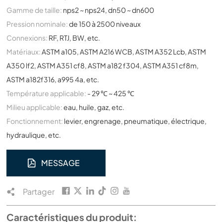
Gamme de taille:
nps2 ~ nps24, dn50 ~ dn600
Pression nominale:
de 150 à 2500 niveaux
Connexions:
RF, RTJ, BW, etc.
Matériaux:
ASTM a105, ASTM A216 WCB, ASTM A352 Lcb, ASTM
A350 lf2, ASTM A351 cf8, ASTM a182 f304, ASTM A351 cf8m,
ASTM a182f316, a995 4a, etc.
Température applicable:
- 29 ℃ ~ 425 ℃
Milieu applicable:
eau, huile, gaz, etc.
Fonctionnement:
levier, engrenage, pneumatique, électrique,
hydraulique, etc.
MESSAGE
Partager
Caractéristiques du produit: