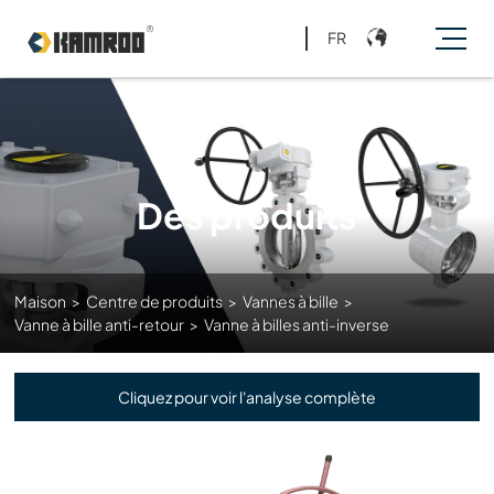
FR
Des produits
Maison
>
Centre de produits
>
Vannes à bille
>
Vanne à bille anti-retour
>
Vanne à billes anti-inverse
Cliquez pour voir l'analyse complète